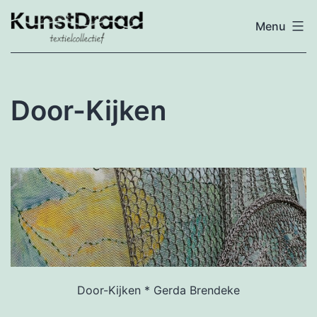
Ga
Menu
naar
Textielcollectief
de
inhoud
Door-Kijken
Door-Kijken * Gerda Brendeke