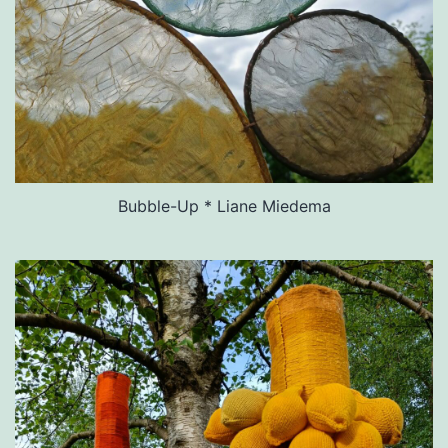
Bubble-Up * Liane Miedema