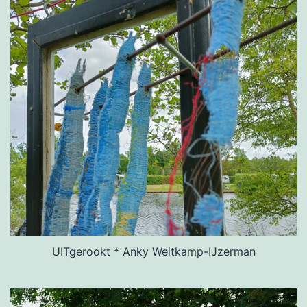
UITgerookt * Anky Weitkamp-IJzerman