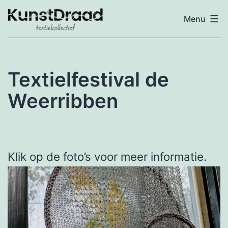
Ga
Menu
naar
Textielcollectief
de
inhoud
Textielfestival de
Weerribben
Klik op de foto’s voor meer informatie.