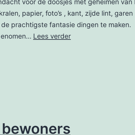
ndacht voor de doosjes met geheimen van 
alen, papier, foto’s , kant, zijde lint, gar
de prachtigste fantasie dingen te maken. In
‘Het
eegenomen…
Lees verder
geheim
in
een
doosje’
van
Erna
Platel
t bewoners
in