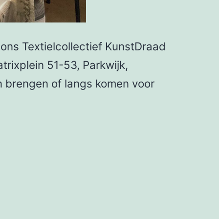
 ons Textielcollectief KunstDraad
rixplein 51-53, Parkwijk,
n brengen of langs komen voor
Kom
gerust
langs,
wij
zijn
aanwezig.