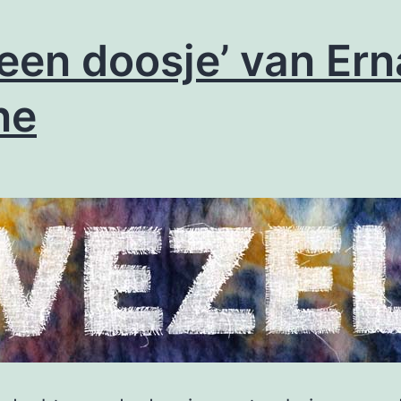
.
een doosje’ van Erna
ne