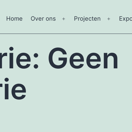
Home
Over ons
Projecten
Expo
Open
Open
menu
menu
rie:
Geen
ie