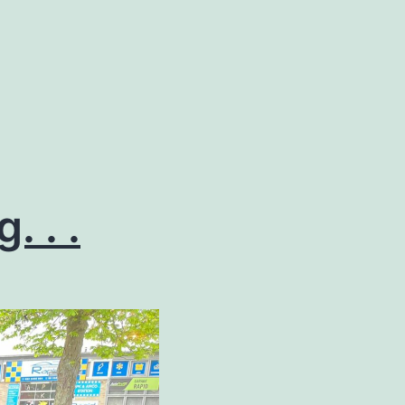
. . .