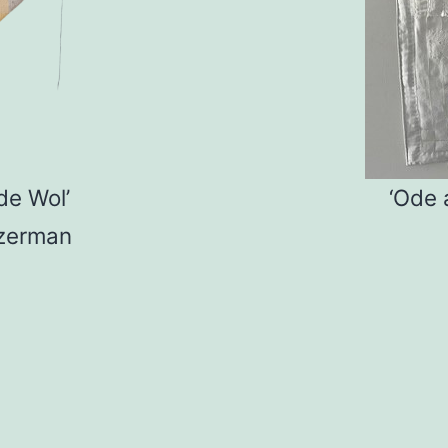
de Wol’
‘Ode 
zerman