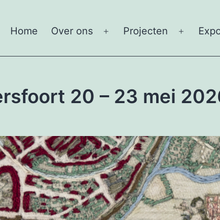
Home
Over ons
Projecten
Expo
Open
Open
menu
menu
ersfoort 20 – 23 mei 20